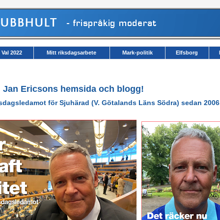
Val 2022
Mitt riksdagsarbete
Mark-politik
Elfsborg
l Jan Ericsons hemsida och blogg!
ksdagsledamot för Sjuhärad (V. Götalands Läns Södra) sedan 2006