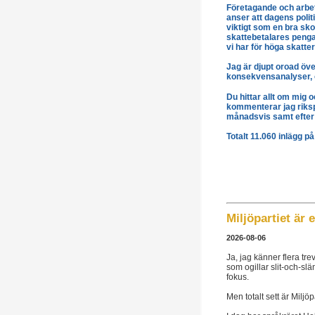
Företagande och arbete
anser att dagens politi
viktigt som en bra sko
skattebetalares pengar
vi har för höga skatte
Jag är djupt oroad öve
konsekvensanalyser, oc
Du hittar allt om mig 
kommenterar jag rikspo
månadsvis samt efte
Totalt 11.060 inlägg p
Miljöpartiet är 
2026-08-06
Ja, jag känner flera tr
som ogillar slit-och-sl
fokus.
Men totalt sett är Miljöp