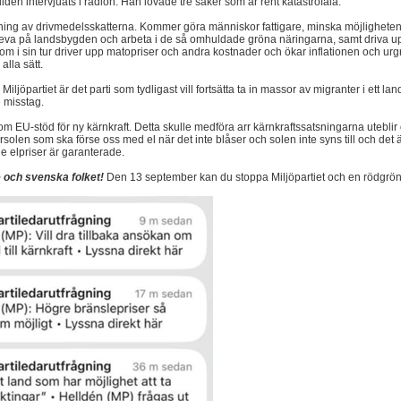
ldén intervjuats i radion. Han lovade tre saker som är rent katastrofala.
ning av drivmedelsskatterna. Kommer göra människor fattigare, minska möjligheten t
 leva på landsbygden och arbeta i de så omhuldade gröna näringarna, samt driva u
m i sin tur driver upp matopriser och andra kostnader och ökar inflationen och urg
alla sätt.
iljöpartiet är det parti som tydligast vill fortsätta ta in massor av migranter i ett 
 misstag.
om EU-stöd för ny kärnkraft. Detta skulle medföra arr kärnkraftssatsningarna uteblir o
olen som ska förse oss med el när det inte blåser och solen inte syns till och det 
de elpriser är garanterade.
e och svenska folket!
Den 13 september kan du stoppa Miljöpartiet och en rödgrön