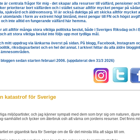
 är centrala frågor för mig - det skapar alla resurser till välfärd, pensioner o
ker prioriterar bort välfärden och i stället satsar alltför mycket pengar på sådan
la, sjukvård och äldreomsorg. Vi är också duktiga på att skicka alltför mycket
 utomlands i form av extremt högt bistånd, mest pengar till FN och högst avgift
r och inte alltid en fungerande välfärd här hemma.
r att alltför många stora viktiga politiska beslut, både i Sveriges Riksdag och i 
h att stora viktiga beslut inte följs upp mot tydliga mål.
och mitt uppdrag via länkarna överst på sidan. På blogg, Facebook, Instagram oc
litik, riksdagsarbetet och en hel del annat.
I
arkivet
hittar du alla äldre bloggi
r ämnesområden.
å bloggen sedan starten februari 2006. (uppdaterat den 31/3 2026)
en katastrof för Sverige
evliga miljöpartister, och jag känner sympati med dem som bryr sig om naturen, djure
äng-samhället och tycker om återbruk osh att värna om jordens resurser. Det finns mi
artiet en gigantisk fara för Sverige om de får det minsta lilla att säga till om.