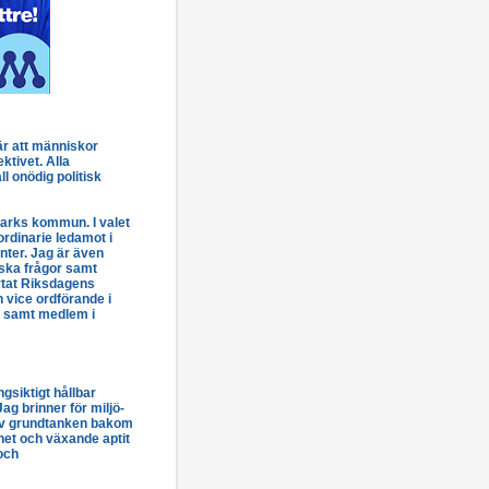
 är att människor
ktivet. Alla
ll onödig politisk
Marks kommun. I valet
ordinarie ledamot i
nter. Jag är även
ska frågor samt
rtat Riksdagens
 vice ordförande i
k samt medlem i
ångsiktigt hållbar
ag brinner för miljö-
 av grundtanken bakom
et och växande aptit
 och