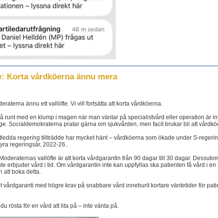
e: Korta vårdköerna ännu mera
aterna ännu ett vallöfte. Vi vill fortsätta att korta vårdköerna.
 runt med en klump i magen när man väntar på specialistvård eller operation är int
e. Socialdemokraterna pratar gärna om sjukvården, men facit brukar bli att vårdköe
edda regering tillträdde har mycket hänt – vårdköerna som ökade under S-regeri
fyra regeringsår, 2022-26..
. Moderaternas vallöfte är att korta vårdgarantin från 90 dagar till 30 dagar. Dessutom
te erbjuder vård i tid. Om vårdgarantin inte kan uppfyllas ska patienten få vård i e
 att boka detta.
t vårdgaranti med högre krav på snabbare vård inneburit kortare väntetider för pa
 rösta för en vård att lita på – inte vänta på.