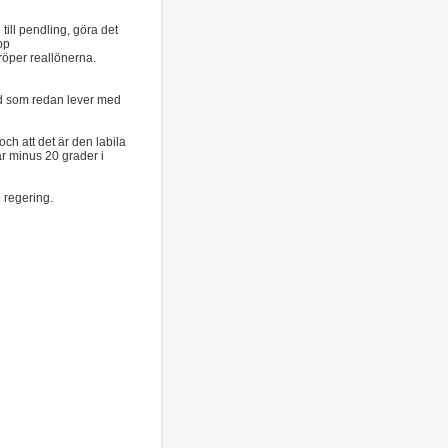
ill pendling, göra det
pp
röper reallönerna.
land som redan lever med
ch att det är den labila
är minus 20 grader i
 regering.