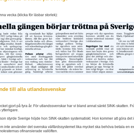
na vecka (klicka för läsbar storlek):
nde till alla utlandssvenskar
cket gjort på fyra år. För utlandssvenskar har vi bland annat sänkt SINK-skatten. 
ytterligare.
n styrde Sverige höjde hon SINK-skatten systematiskt. Hon kommer att göra det 
som inte använder det svenska välfärdssystemet lika mycket ska behöva betala en extra
mokraternas ofinansierade vallöften.