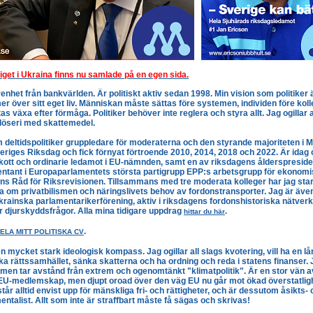
iget i Ukraina finns nu samlade på en egen sida.
renhet från bankvärlden. Är politiskt aktiv sedan 1998. Min vision som politiker
över sitt eget liv. Människan måste sättas före systemen, individen före kolle
s växa efter förmåga. Politiker behöver inte reglera och styra allt. Jag ogillar a
 slöseri med skattemedel.
 deltidspolitiker gruppledare för moderaterna och den styrande majoriteten i 
veriges Riksdag och fick förnyat förtroende 2010, 2014, 2018 och 2022. Är idag
ott och ordinarie ledamot i EU-nämnden, samt en av riksdagens ålderspreside
ntant i Europaparlamentets största partigrupp EPP:s arbetsgrupp för ekonomi
ns Råd för Riksrevisionen. Tillsammans med tre moderata kolleger har jag sta
na om privatbilismen och näringslivets behov av fordonstransporter. Jag är även
ainska parlamentarikerförening, aktiv i riksdagens fordonshistoriska nätver
r djurskyddsfrågor. Alla m
ina tidigare uppdrag
.
hittar du här
.
ELA MITT POLITISKA CV
 en mycket stark ideologisk kompass.
Jag ogillar all slags kvotering, vill ha en l
rka rättssamhället, sänka skatterna och ha ordning och reda i statens finanser. J
 men tar avstånd från extrem och ogenomtänkt "klimatpolitik". Är en stor vän
EU-medlemskap, men djupt oroad över den väg EU nu går mot ökad överstatligh
tår alltid envist upp för mänskliga fri- och rättigheter, och är dessutom åsikts-
ntalist. Allt som inte är straffbart måste få sägas och skrivas!