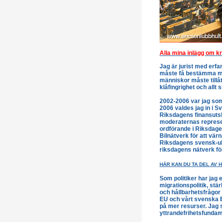
Alla mina inlägg om kr
Jag är jurist med erfa
måste få bestämma mer 
människor måste tillåta
klåfingrighet och allt
2002-2006 var jag som
2006 valdes jag in i S
Riksdagens finansutsk
moderaternas represe
ordförande i Riksdage
Bilnätverk för att vär
Riksdagens svensk-ukr
riksdagens nätverk fö
HÄR KAN DU TA DEL AV H
Som politiker har jag
migrationspolitik, stä
och hållbarhetsfrågor
EU och vårt svenska 
på mer resurser. Jag s
yttrandefrihetsfundame