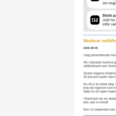
Moderat vallöft
2026-08-05
I dag presenterade moder
Att i månader behöva gå
välfärdsland som Sverig
Sedan dagens moderatl
40 procent under våra 
Nu vill vi ta nästa steg
krav på regioner som in
hjälp av sin egen region
I Danmark har en skärp
kan, kan vi också!
Den 13 september kan du