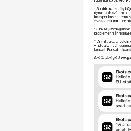
I dag har språkröret Hel
* Snabb och kraftig höj
dyrare och svårare att
transportkostnaderna so
Sverige blir fattigare på 
* Öka asylmottagandet. M
problemen från tidigare
* Dra tillbaka ansökan 
vindkraften och sommars
januari. Fortsatt stigan
Snälla tänk på Sverig