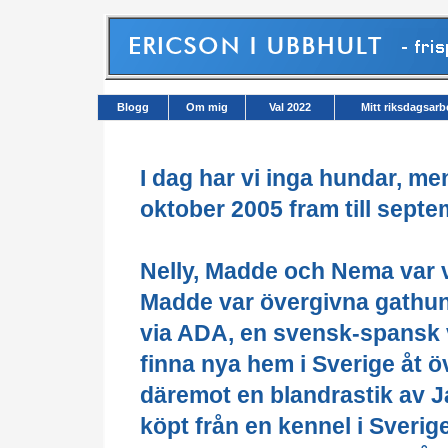
Blogg
Om mig
Val 2022
Mitt riksdagsarb
I dag har vi inga hundar, me
oktober 2005 fram till septe
Nelly, Madde och Nema var v
Madde var övergivna gathun
via ADA, en svensk-spansk 
finna nya hem i Sverige åt 
däremot en blandrastik av J
köpt från en kennel i Sverig