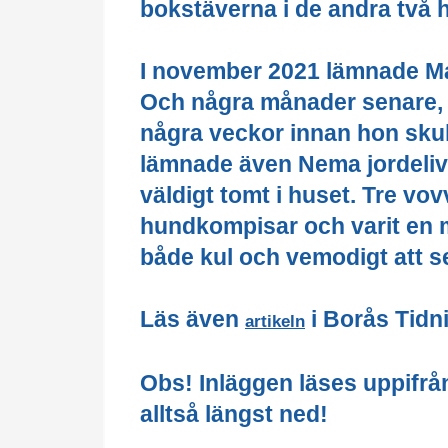
bokstäverna i de andra två
I november 2021 lämnade Madd
Och några månader senare, i
några veckor innan hon skull
lämnade även Nema jordelive
väldigt tomt i huset. Tre vo
hundkompisar och varit en m
både kul och vemodigt att se 
Läs även
i Borås Tidn
artikeln
Obs! Inläggen läses uppifrå
alltså längst ned!