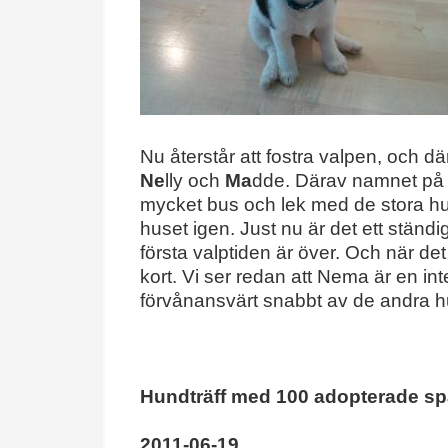
Nu återstår att fostra valpen, och där
Ne
lly och
Ma
dde. Därav namnet på 
mycket bus och lek med de stora hu
huset igen. Just nu är det ett ständ
första valptiden är över. Och när d
kort. Vi ser redan att Nema är en inte
förvånansvärt snabbt av de andra h
Hundträff med 100 adopterade s
2011-06-19